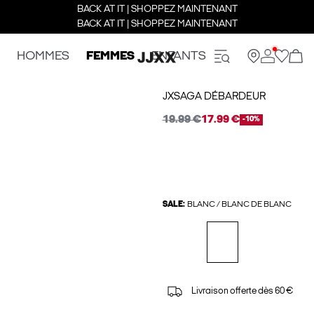
BACK AT IT | SHOPPEZ MAINTENANT
BACK AT IT | SHOPPEZ MAINTENANT
HOMMES
FEMMES
ENFANTS
JXSAGA DÉBARDEUR
19.99 €
17.99 €
-10%
SALE:
BLANC / BLANC DE BLANC
Livraison offerte dès 60 €