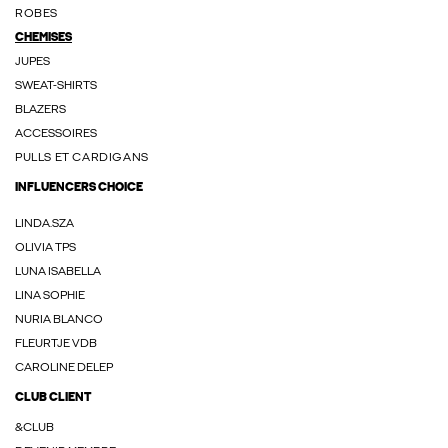
ROBES
CHEMISES
JUPES
SWEAT-SHIRTS
BLAZERS
ACCESSOIRES
PULLS ET CARDIGANS
INFLUENCERS CHOICE
LINDA.SZA
OLIVIA TPS
LUNA ISABELLA
LINA SOPHIE
NURIA BLANCO
FLEURTJE VDB
CAROLINE DELEP
CLUB CLIENT
&CLUB