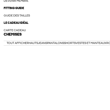
DEVENIR MEMBRE
FITTING GUIDE
GUIDE DES TAILLES
LE CADEAU IDÉAL
CARTE CADEAU
CHEMISES
TOUT AFFICHER
HAUTS
JEANS
PANTALONS
SHORTS
VESTES ET MANTEAUX
R