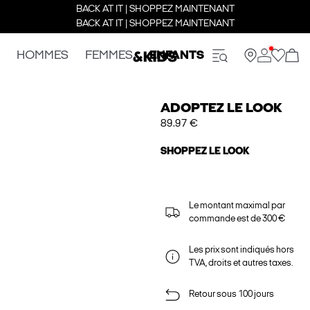
BACK AT IT | SHOPPEZ MAINTENANT
BACK AT IT | SHOPPEZ MAINTENANT
HOMMES
FEMMES
ENFANTS
ADOPTEZ LE LOOK
89.97 €
SHOPPEZ LE LOOK
Le montant maximal par
commande est de 300 €
Les prix sont indiqués hors
TVA, droits et autres taxes.
Retour sous 100 jours