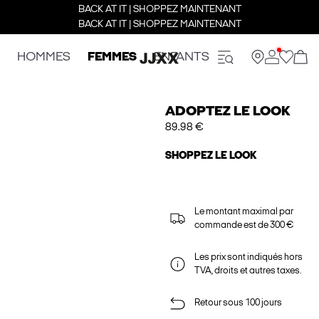
BACK AT IT | SHOPPEZ MAINTENANT
BACK AT IT | SHOPPEZ MAINTENANT
HOMMES
FEMMES
ENFANTS
ADOPTEZ LE LOOK
89.98 €
SHOPPEZ LE LOOK
Le montant maximal par
commande est de 300 €
Les prix sont indiqués hors
TVA, droits et autres taxes.
Retour sous 100 jours