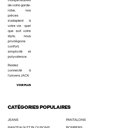
indispensables
de votre garde-
robe, nos
pièces
s'adaptent à
votre vie : quel
que soit votre
style, nous
privilégions
confort,
simplicité et
polyvalence.
Restez
connecté à
l'univers JACK
VOIR PLUS
CATÉGORIES POPULAIRES
JEANS
PANTALONS
MANTEAUX ET BLOUSONS
BOMBERS