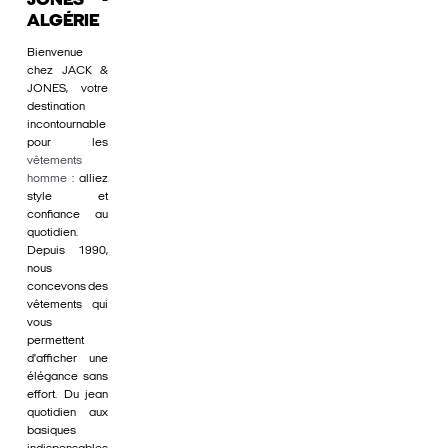
JONES -
ALGÉRIE
Bienvenue
chez JACK &
JONES, votre
destination
incontournable
pour les
vêtements
homme
: alliez
style et
confiance au
quotidien.
Depuis 1990,
nous
concevons des
vêtements qui
vous
permettent
d'afficher une
élégance sans
effort. Du jean
quotidien aux
basiques