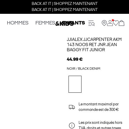
BACK AT IT | SHOPPEZ MAINTENANT
BACK AT IT | SHOPPEZ MAINTENANT
HOMMES
FEMMES
ENFANTS
JJIALEX JJCARPENTER AKM
143 NOOS RET JNR JEAN
BAGGY FIT JUNIOR
44.99 €
NOIR / BLACK DENIM
Le montant maximal par
commande est de 300 €
Les prix sont indiqués hors
TVA, droits et autres taxes.