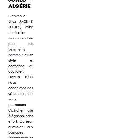
JONES -
ALGÉRIE
Bienvenue
chez JACK &
JONES, votre
destination
incontournable
pour les
vêtements
homme
: alliez
style et
confiance au
quotidien.
Depuis 1990,
nous
concevons des
vêtements qui
vous
permettent
d'afficher une
élégance sans
effort. Du jean
quotidien aux
basiques