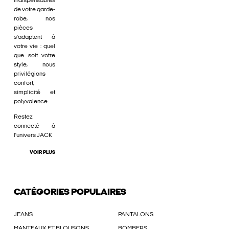
indispensables
de votre garde-
robe, nos
pièces
s'adaptent à
votre vie : quel
que soit votre
style, nous
privilégions
confort,
simplicité et
polyvalence.
Restez
connecté à
l'univers JACK
VOIR PLUS
CATÉGORIES POPULAIRES
JEANS
PANTALONS
MANTEAUX ET BLOUSONS
BOMBERS