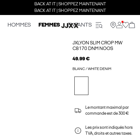
BACK AT IT | SHOPPEZ MAINTENANT
BACK AT IT | SHOPPEZ MAINTENANT
HOMMES
FEMMES
ENFANTS
JXLYON SLIM CROP MW
C8170 DNM NOOS
49.99 €
BLANC / WHITE DENIM
Le montant maximal par
commande est de 300 €
Les prix sont indiqués hors
TVA, droits et autres taxes.