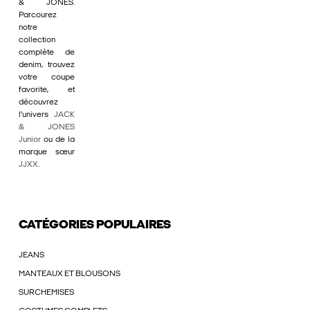
& JONES.
Parcourez
notre
collection
complète de
denim, trouvez
votre coupe
favorite, et
découvrez
l'univers
JACK
& JONES
Junior
ou de la
marque sœur
JJXX
.
CATÉGORIES POPULAIRES
JEANS
MANTEAUX ET BLOUSONS
SURCHEMISES