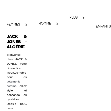
PLUS
HOMME
FEMMES
ENFANTS
JACK &
JONES -
ALGÉRIE
Bienvenue
chez JACK &
JONES, votre
destination
incontournable
pour les
vêtements
homme
: alliez
style et
confiance au
quotidien.
Depuis 1990,
nous