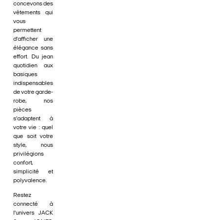
concevons des
vêtements qui
vous
permettent
d'afficher une
élégance sans
effort. Du jean
quotidien aux
basiques
indispensables
de votre garde-
robe, nos
pièces
s'adaptent à
votre vie : quel
que soit votre
style, nous
privilégions
confort,
simplicité et
polyvalence.
Restez
connecté à
l'univers JACK