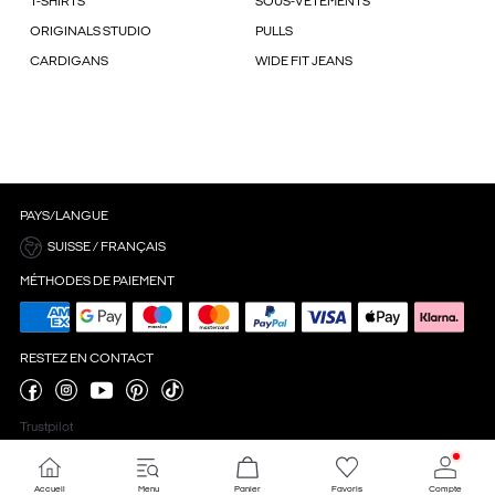
T-SHIRTS
SOUS-VÊTEMENTS
ORIGINALS STUDIO
PULLS
CARDIGANS
WIDE FIT JEANS
PAYS/LANGUE
SUISSE / FRANÇAIS
MÉTHODES DE PAIEMENT
RESTEZ EN CONTACT
Trustpilot
Accueil
Menu
Panier
Favoris
Compte
Paramètres des cookies