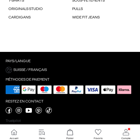
T-SHIRTS
SOUS-VÊTEMENTS
ORIGINALS STUDIO
PULLS
CARDIGANS
WIDE FIT JEANS
PAYS/LANGUE
SUISSE / FRANÇAIS
MÉTHODES DE PAIEMENT
RESTEZ EN CONTACT
Trustpilot
Accueil
Menu
Panier
Favoris
Compte
Paramètres des cookies