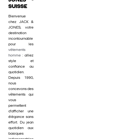
JONES -
SUISSE
Bienvenue
chez JACK &
JONES, votre
destination
incontournable
pour les
vêtements
homme
: alliez
style et
confiance au
quotidien.
Depuis 1990,
nous
concevons des
vêtements qui
vous
permettent
d'afficher une
élégance sans
effort. Du jean
quotidien aux
basiques