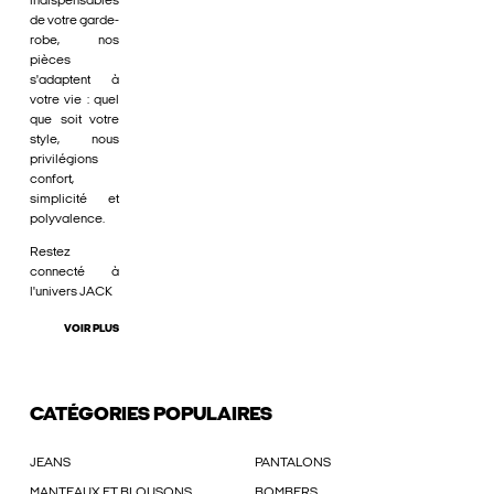
indispensables
de votre garde-
robe, nos
pièces
s'adaptent à
votre vie : quel
que soit votre
style, nous
privilégions
confort,
simplicité et
polyvalence.
Restez
connecté à
l'univers JACK
VOIR PLUS
CATÉGORIES POPULAIRES
JEANS
PANTALONS
MANTEAUX ET BLOUSONS
BOMBERS