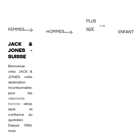
PLUS
FEMMES
SIZE
HOMMES
ENFANT
JACK &
JONES -
SUISSE
Bienvenue
chez JACK &
JONES, votre
destination
incontournable
pour les
vêtements
homme
: alliez
style et
confiance au
quotidien.
Depuis 1990,
nous