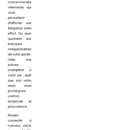
concevons des
vêtements qui
vous
permettent
d'afficher une
élégance sans
effort. Du jean
quotidien aux
basiques
indispensables
de votre garde-
robe, nos
pièces
s'adaptent à
votre vie : quel
que soit votre
style, nous
privilégions
confort,
simplicité et
polyvalence.
Restez
connecté à
l'univers JACK