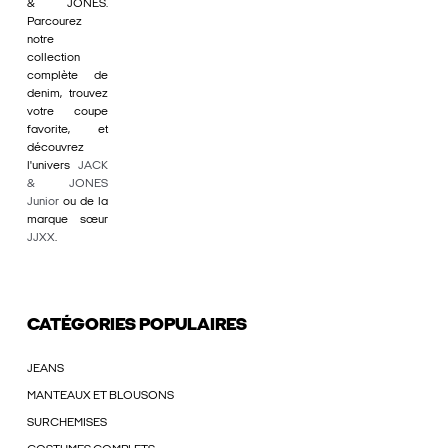
& JONES.
Parcourez
notre
collection
complète de
denim, trouvez
votre coupe
favorite, et
découvrez
l'univers
JACK
& JONES
Junior
ou de la
marque sœur
JJXX
.
CATÉGORIES POPULAIRES
JEANS
MANTEAUX ET BLOUSONS
SURCHEMISES