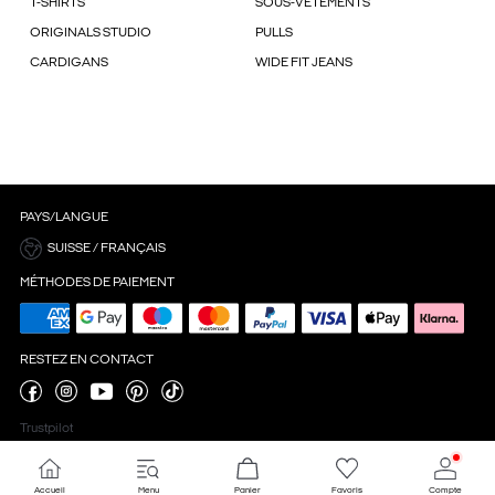
T-SHIRTS
SOUS-VÊTEMENTS
ORIGINALS STUDIO
PULLS
CARDIGANS
WIDE FIT JEANS
PAYS/LANGUE
SUISSE / FRANÇAIS
MÉTHODES DE PAIEMENT
RESTEZ EN CONTACT
Trustpilot
Accueil
Menu
Panier
Favoris
Compte
Paramètres des cookies