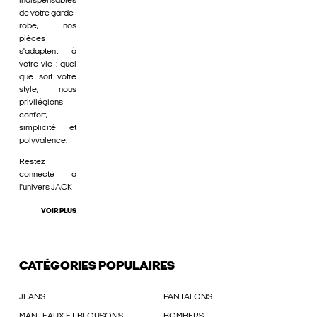
indispensables
de votre garde-
robe, nos
pièces
s'adaptent à
votre vie : quel
que soit votre
style, nous
privilégions
confort,
simplicité et
polyvalence.
Restez
connecté à
l'univers JACK
VOIR PLUS
CATÉGORIES POPULAIRES
JEANS
PANTALONS
MANTEAUX ET BLOUSONS
BOMBERS