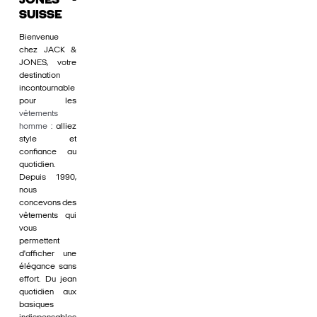
JONES -
SUISSE
Bienvenue
chez JACK &
JONES, votre
destination
incontournable
pour les
vêtements
homme
: alliez
style et
confiance au
quotidien.
Depuis 1990,
nous
concevons des
vêtements qui
vous
permettent
d'afficher une
élégance sans
effort. Du jean
quotidien aux
basiques