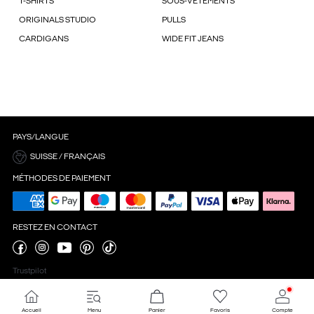
T-SHIRTS
SOUS-VÊTEMENTS
ORIGINALS STUDIO
PULLS
CARDIGANS
WIDE FIT JEANS
PAYS/LANGUE
SUISSE / FRANÇAIS
MÉTHODES DE PAIEMENT
RESTEZ EN CONTACT
Trustpilot
Accueil
Menu
Panier
Favoris
Compte
Paramètres des cookies