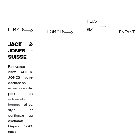
PLUS
FEMMES
SIZE
HOMMES
ENFANT
JACK &
JONES -
SUISSE
Bienvenue
chez JACK &
JONES, votre
destination
incontournable
pour les
vêtements
homme
: alliez
style et
confiance au
quotidien.
Depuis 1990,
nous