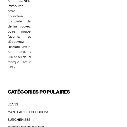
& JONES.
Parcourez
notre
collection
complète de
denim, trouvez
votre coupe
favorite, et
découvrez
l'univers
JACK
& JONES
Junior
ou de la
marque sœur
JJXX
.
CATÉGORIES POPULAIRES
JEANS
MANTEAUX ET BLOUSONS
SURCHEMISES