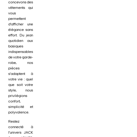
concevons des
vêtements qui
vous
permettent
d'afficher une
élégance sans
effort. Du jean
quotidien aux
basiques
indispensables
de votre garde-
robe, nos
pièces
s'adaptent à
votre vie : quel
que soit votre
style, nous
privilégions
confort,
simplicité et
polyvalence.
Restez
connecté à
l'univers JACK