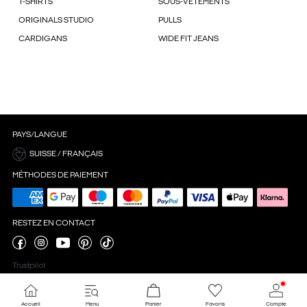
T-SHIRTS
SOUS-VÊTEMENTS
ORIGINALS STUDIO
PULLS
CARDIGANS
WIDE FIT JEANS
PAYS/LANGUE
SUISSE / FRANÇAIS
MÉTHODES DE PAIEMENT
RESTEZ EN CONTACT
Trustpilot
Accueil
Menu
Panier
Favoris
Compte
Paramètres des cookies