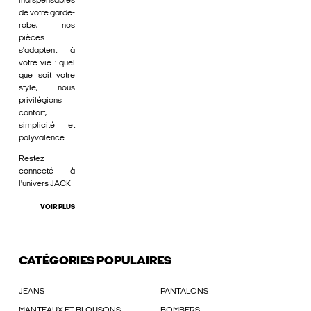
indispensables
de votre garde-
robe, nos
pièces
s'adaptent à
votre vie : quel
que soit votre
style, nous
privilégions
confort,
simplicité et
polyvalence.
Restez
connecté à
l'univers JACK
VOIR PLUS
CATÉGORIES POPULAIRES
JEANS
PANTALONS
MANTEAUX ET BLOUSONS
BOMBERS