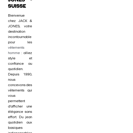
JONES -
SUISSE
Bienvenue
chez JACK &
JONES, votre
destination
incontournable
pour les
vêtements
homme
: alliez
style et
confiance au
quotidien.
Depuis 1990,
nous
concevons des
vêtements qui
vous
permettent
d'afficher une
élégance sans
effort. Du jean
quotidien aux
basiques