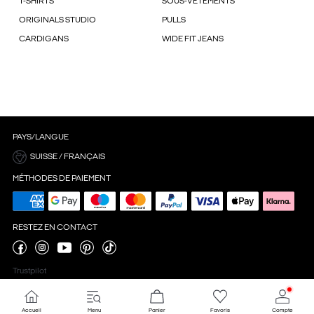
T-SHIRTS
SOUS-VÊTEMENTS
ORIGINALS STUDIO
PULLS
CARDIGANS
WIDE FIT JEANS
PAYS/LANGUE
SUISSE / FRANÇAIS
MÉTHODES DE PAIEMENT
RESTEZ EN CONTACT
Trustpilot
Accueil
Menu
Panier
Favoris
Compte
Paramètres des cookies