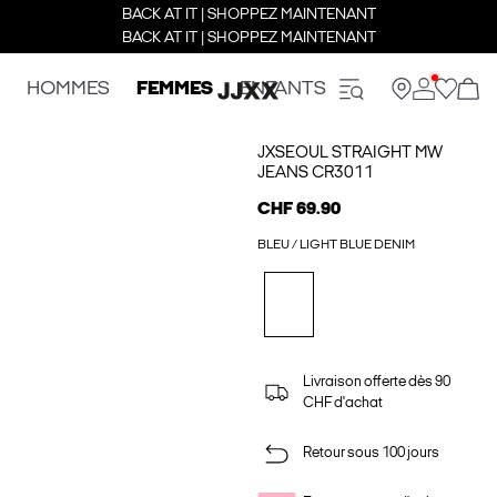
BACK AT IT | SHOPPEZ MAINTENANT
BACK AT IT | SHOPPEZ MAINTENANT
HOMMES
FEMMES
ENFANTS
JXSEOUL STRAIGHT MW
JEANS CR3011
CHF 69.90
BLEU / LIGHT BLUE DENIM
Livraison offerte dès 90
CHF d'achat
Retour sous 100 jours