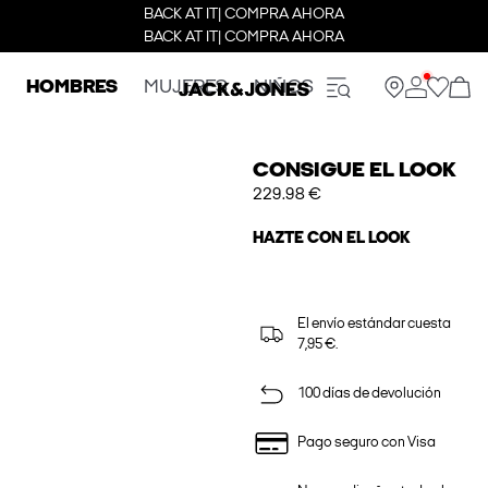
BACK AT IT| COMPRA AHORA
BACK AT IT| COMPRA AHORA
HOMBRES
MUJERES
NIÑOS
CONSIGUE EL LOOK
229.98 €
HAZTE CON EL LOOK
El envío estándar cuesta
7,95 €.
100 días de devolución
Pago seguro con Visa