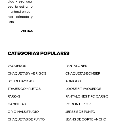
vida - sea cual
sea tu estilo, lo
mantendremos
real, cómodo y
listo
VER MÁS
CATEGORÍAS POPULARES
VAQUEROS
PANTALONES
CHAQUETAS Y ABRIGOS
CHAQUETAS BOMBER
SOBRECAMISAS
ABRIGOS
TRAJES COMPLETOS
LOOSE FIT VAQUEROS
PARKAS
PANTALONES TIPO CARGO
CAMISETAS
ROPA INTERIOR
ORIGINALS STUDIO
JERSÉIS DE PUNTO
CHAQUETAS DE PUNTO
JEANS DE CORTE ANCHO