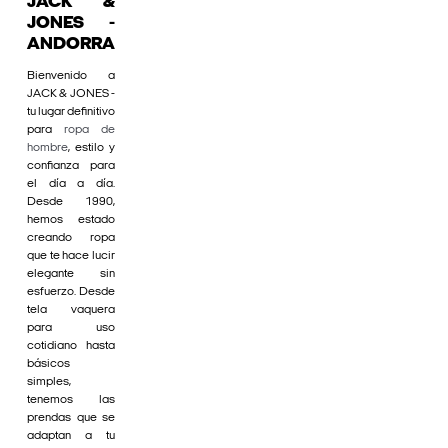
JACK &
JONES -
ANDORRA
Bienvenido a
JACK & JONES -
tu lugar definitivo
para
ropa de
hombre
, estilo y
confianza para
el día a día.
Desde 1990,
hemos estado
creando ropa
que te hace lucir
elegante sin
esfuerzo. Desde
tela vaquera
para uso
cotidiano hasta
básicos
simples,
tenemos las
prendas que se
adaptan a tu