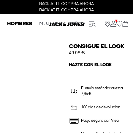
BACK AT IT| COMPRA AHORA
BACK AT IT| COMPRA AHORA
HOMBRES
MUJERES
NIÑOS
CONSIGUE EL LOOK
49.98 €
HAZTE CON EL LOOK
El envío estándar cuesta
7,95 €.
100 días de devolución
Pago seguro con Visa