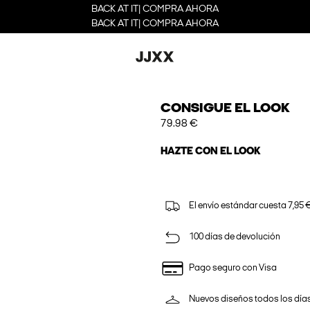
BACK AT IT| COMPRA AHORA
BACK AT IT| COMPRA AHORA
CONSIGUE EL LOOK
79.98 €
HAZTE CON EL LOOK
El envío estándar cuesta 7,95 €
100 días de devolución
Pago seguro con Visa
Nuevos diseños todos los día