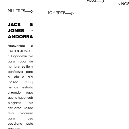
PLUS
NIÑO
MUJERES
HOMBRES
JACK &
JONES -
ANDORRA
Bienvenido a
JACK & JONES -
tu lugar definitivo
para
ropa de
hombre
, estilo y
confianza para
el día a día.
Desde 1990,
hemos estado
creando ropa
que te hace lucir
elegante sin
esfuerzo. Desde
tela vaquera
para uso
cotidiano hasta