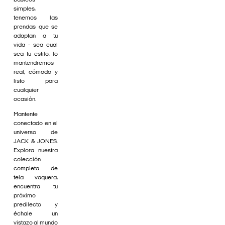
básicos
simples,
tenemos las
prendas que se
adaptan a tu
vida - sea cual
sea tu estilo, lo
mantendremos
real, cómodo y
listo para
cualquier
ocasión.
Mantente
conectado en el
universo de
JACK & JONES.
Explora nuestra
colección
completa de
tela vaquera,
encuentra tu
próximo
predilecto y
échale un
vistazo al mundo