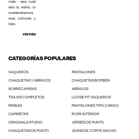
vida - sea cual
sea tu estilo, lo
mantendremos
real, cómodo y
listo
VER MÁS
CATEGORÍAS POPULARES
VAQUEROS
PANTALONES
CHAQUETAS Y ABRIGOS
CHAQUETAS BOMBER
SOBRECAMISAS
ABRIGOS
TRAJES COMPLETOS
LOOSE FIT VAQUEROS
PARKAS
PANTALONES TIPO CARGO
CAMISETAS
ROPA INTERIOR
ORIGINALS STUDIO
JERSÉIS DE PUNTO
CHAQUETAS DE PUNTO
JEANS DE CORTE ANCHO