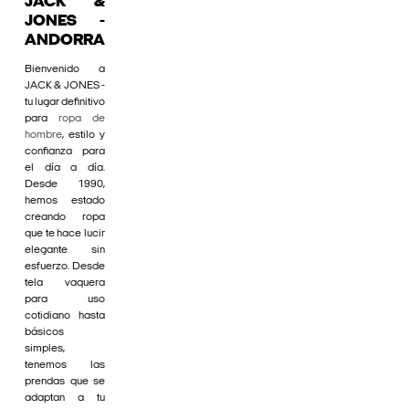
JACK &
JONES -
ANDORRA
Bienvenido a
JACK & JONES -
tu lugar definitivo
para
ropa de
hombre
, estilo y
confianza para
el día a día.
Desde 1990,
hemos estado
creando ropa
que te hace lucir
elegante sin
esfuerzo. Desde
tela vaquera
para uso
cotidiano hasta
básicos
simples,
tenemos las
prendas que se
adaptan a tu