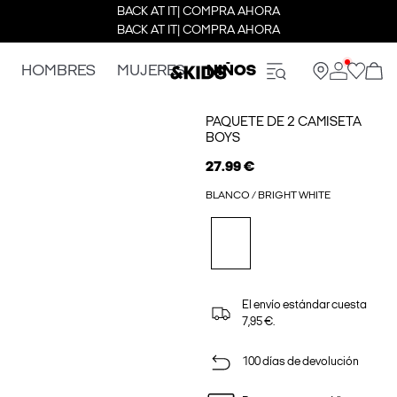
BACK AT IT| COMPRA AHORA
BACK AT IT| COMPRA AHORA
HOMBRES
MUJERES
NIÑOS
PAQUETE DE 2 CAMISETA
BOYS
27.99 €
BLANCO / BRIGHT WHITE
El envío estándar cuesta
7,95 €.
100 días de devolución