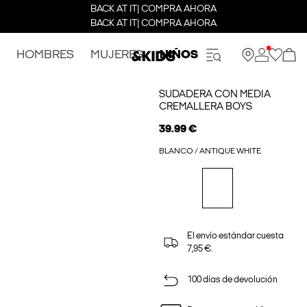
BACK AT IT| COMPRA AHORA
BACK AT IT| COMPRA AHORA
HOMBRES
MUJERES
NIÑOS
SUDADERA CON MEDIA
CREMALLERA BOYS
39.99 €
BLANCO / ANTIQUE WHITE
El envío estándar cuesta
7,95 €.
100 días de devolución