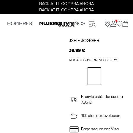
BACK AT IT| COMPRA AHORA
BACK AT IT| COMPRA AHORA
HOMBRES
MUJERES
NIÑOS
JXFIE JOGGER
39.99 €
ROSADO / MORNING GLORY
El envío estándar cuesta
7,95 €.
100 días de devolución
Pago seguro con Visa