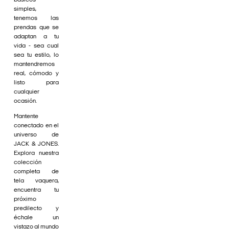
básicos
simples,
tenemos las
prendas que se
adaptan a tu
vida - sea cual
sea tu estilo, lo
mantendremos
real, cómodo y
listo para
cualquier
ocasión.
Mantente
conectado en el
universo de
JACK & JONES.
Explora nuestra
colección
completa de
tela vaquera,
encuentra tu
próximo
predilecto y
échale un
vistazo al mundo