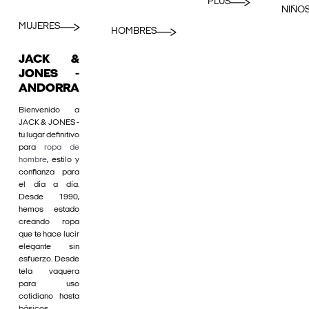
PLUS
NIÑO
MUJERES
HOMBRES
JACK &
JONES -
ANDORRA
Bienvenido a
JACK & JONES -
tu lugar definitivo
para
ropa de
hombre
, estilo y
confianza para
el día a día.
Desde 1990,
hemos estado
creando ropa
que te hace lucir
elegante sin
esfuerzo. Desde
tela vaquera
para uso
cotidiano hasta