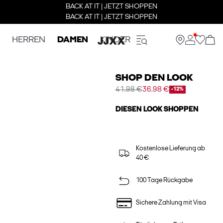
BACK AT IT | JETZT SHOPPEN
BACK AT IT | JETZT SHOPPEN
HERREN
DAMEN
KINDER
SHOP DEN LOOK
41.98 €
36.98 €
-12%
DIESEN LOOK SHOPPEN
Kostenlose Lieferung ab
40 €
100 Tage Rückgabe
Sichere Zahlung mit Visa