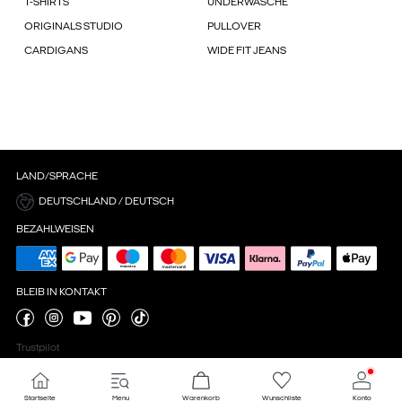
T-SHIRTS
UNDERWÄSCHE
ORIGINALS STUDIO
PULLOVER
CARDIGANS
WIDE FIT JEANS
LAND/SPRACHE
DEUTSCHLAND / DEUTSCH
BEZAHLWEISEN
BLEIB IN KONTAKT
Trustpilot
Startseite
Menu
Warenkorb
Wunschliste
Konto
Cookie-Einstellungen