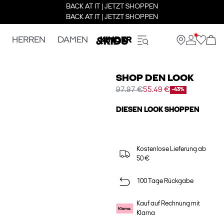
BACK AT IT | JETZT SHOPPEN
BACK AT IT | JETZT SHOPPEN
HERREN
DAMEN
KINDER
SHOP DEN LOOK
97.97 €
55.49 €
-43%
DIESEN LOOK SHOPPEN
Kostenlose Lieferung ab
50 €
100 Tage Rückgabe
Kauf auf Rechnung mit
Klarna