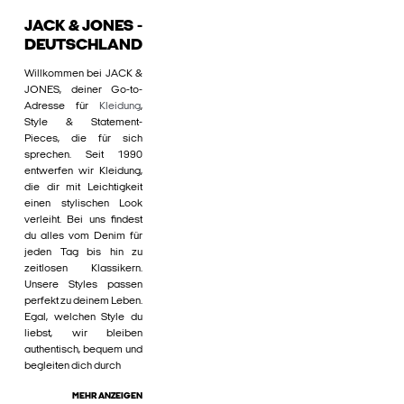
JACK & JONES -
DEUTSCHLAND
Willkommen bei JACK &
JONES, deiner Go-to-
Adresse für
Kleidung
,
Style & Statement-
Pieces, die für sich
sprechen. Seit 1990
entwerfen wir Kleidung,
die dir mit Leichtigkeit
einen stylischen Look
verleiht. Bei uns findest
du alles vom Denim für
jeden Tag bis hin zu
zeitlosen Klassikern.
Unsere Styles passen
perfekt zu deinem Leben.
Egal, welchen Style du
liebst, wir bleiben
authentisch, bequem und
begleiten dich durch
MEHR ANZEIGEN