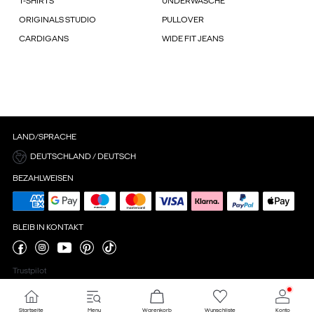
T-SHIRTS
UNDERWÄSCHE
ORIGINALS STUDIO
PULLOVER
CARDIGANS
WIDE FIT JEANS
LAND/SPRACHE
DEUTSCHLAND / DEUTSCH
BEZAHLWEISEN
BLEIB IN KONTAKT
Trustpilot
Startseite
Menu
Warenkorb
Wunschliste
Konto
Cookie-Einstellungen