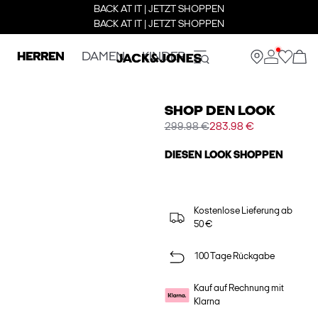
BACK AT IT | JETZT SHOPPEN
BACK AT IT | JETZT SHOPPEN
HERREN
DAMEN
KINDER
SHOP DEN LOOK
299.98 €
283.98 €
DIESEN LOOK SHOPPEN
Kostenlose Lieferung ab
50 €
100 Tage Rückgabe
Kauf auf Rechnung mit
Klarna