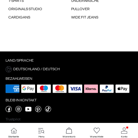
T-SHIRTS
UNDERWÄSCHE
ORIGINALS STUDIO
PULLOVER
CARDIGANS
WIDE FIT JEANS
LAND/SPRACHE
DEUTSCHLAND / DEUTSCH
BEZAHLWEISEN
BLEIB IN KONTAKT
Trustpilot
Startseite
Menu
Warenkorb
Wunschliste
Konto
Cookie-Einstellungen