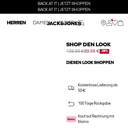
BACK AT IT | JETZT SHOPPEN
BACK AT IT | JETZT SHOPPEN
HERREN
DAMEN
KINDER
SHOP DEN LOOK
139.98 €
89.99 €
-36%
DIESEN LOOK SHOPPEN
Kostenlose Lieferung ab
50 €
100 Tage Rückgabe
Kauf auf Rechnung mit
Klarna