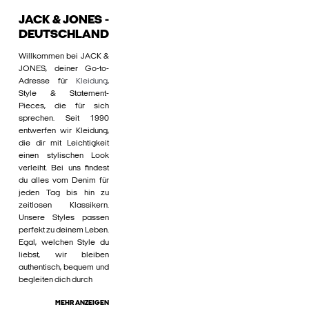
JACK & JONES -
DEUTSCHLAND
Willkommen bei JACK &
JONES, deiner Go-to-
Adresse für
Kleidung
,
Style & Statement-
Pieces, die für sich
sprechen. Seit 1990
entwerfen wir Kleidung,
die dir mit Leichtigkeit
einen stylischen Look
verleiht. Bei uns findest
du alles vom Denim für
jeden Tag bis hin zu
zeitlosen Klassikern.
Unsere Styles passen
perfekt zu deinem Leben.
Egal, welchen Style du
liebst, wir bleiben
authentisch, bequem und
begleiten dich durch
MEHR ANZEIGEN