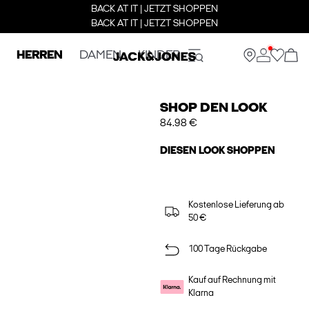
BACK AT IT | JETZT SHOPPEN
BACK AT IT | JETZT SHOPPEN
HERREN
DAMEN
KINDER
SHOP DEN LOOK
84.98 €
DIESEN LOOK SHOPPEN
Kostenlose Lieferung ab
50 €
100 Tage Rückgabe
Kauf auf Rechnung mit
Klarna