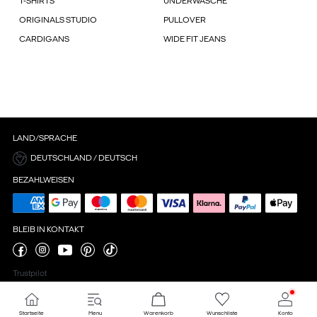
T-SHIRTS
UNDERWÄSCHE
ORIGINALS STUDIO
PULLOVER
CARDIGANS
WIDE FIT JEANS
LAND/SPRACHE
DEUTSCHLAND / DEUTSCH
BEZAHLWEISEN
BLEIB IN KONTAKT
Trustpilot
Startseite
Menu
Warenkorb
Wunschliste
Konto
Cookie-Einstellungen