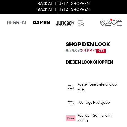
BACK AT IT | JETZT SHOPPEN
BACK AT IT | JETZT SHOPPEN
HERREN
DAMEN
KINDER
SHOP DEN LOOK
69.98 €
53.98 €
-23%
DIESEN LOOK SHOPPEN
Kostenlose Lieferung ab
50 €
100 Tage Rückgabe
Kauf auf Rechnung mit
Klarna