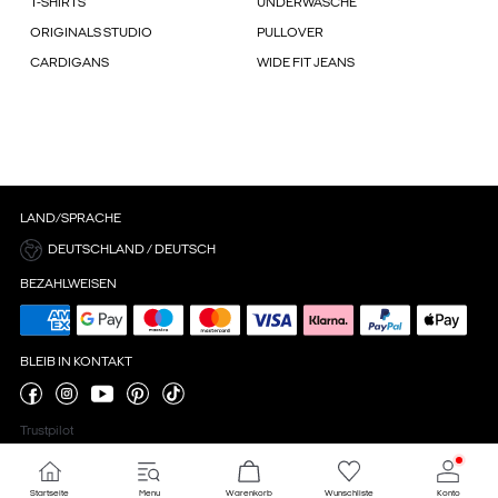
T-SHIRTS
UNDERWÄSCHE
ORIGINALS STUDIO
PULLOVER
CARDIGANS
WIDE FIT JEANS
LAND/SPRACHE
DEUTSCHLAND / DEUTSCH
BEZAHLWEISEN
BLEIB IN KONTAKT
Trustpilot
Startseite
Menu
Warenkorb
Wunschliste
Konto
Cookie-Einstellungen