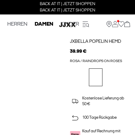
BACK AT IT | JETZT SHOPPEN
BACK AT IT | JETZT SHOPPEN
HERREN
DAMEN
KINDER
JXBELLA POPELIN HEMD
39.99 €
ROSA / RAINDROPS ON ROSES
Kostenlose Lieferung ab
50 €
100 Tage Rückgabe
Kauf auf Rechnung mit