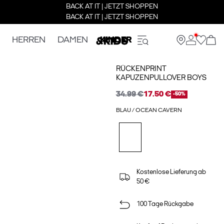
BACK AT IT | JETZT SHOPPEN
BACK AT IT | JETZT SHOPPEN
HERREN
DAMEN
KINDER
RÜCKENPRINT
KAPUZENPULLOVER BOYS
34.99 €
17.50 €
-50%
BLAU / OCEAN CAVERN
Kostenlose Lieferung ab
50 €
100 Tage Rückgabe