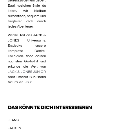
perfekt zu deinem Leben.
Egal, welchen Style du
liebst, wir bleiben
authentisch, bequem und
begleiten dich durch
jedes Abenteuer.
Werde Teil des JACK &
JONES Universums.
Entdecke unsere
komplette Denim-
Kollektion, finde deinen
nächsten Go-to-Fit und
erkunde die Welt von
JACK & JONES JUNIOR
oder unserer Sub-Brand
für Frauen
JJXX
.
DAS KÖNNTE DICH INTERESSIEREN
JEANS
JACKEN