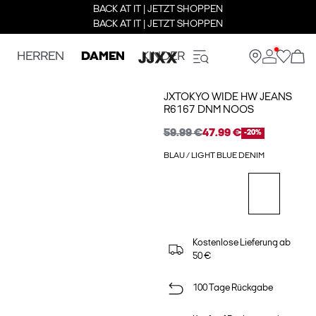
BACK AT IT | JETZT SHOPPEN
BACK AT IT | JETZT SHOPPEN
HERREN
DAMEN
KINDER
JXTOKYO WIDE HW JEANS
R6167 DNM NOOS
59.99 €
47.99 €
-20%
BLAU / LIGHT BLUE DENIM
Kostenlose Lieferung ab
50 €
100 Tage Rückgabe