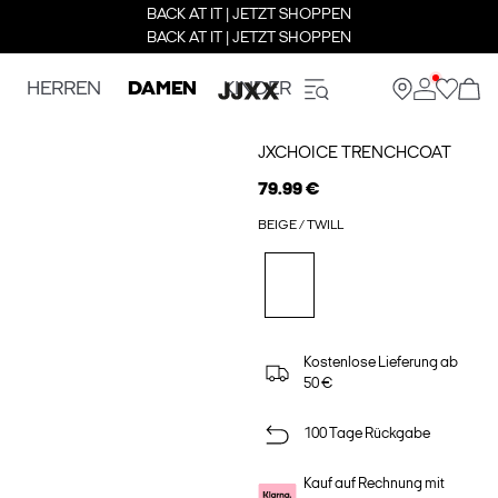
BACK AT IT | JETZT SHOPPEN
BACK AT IT | JETZT SHOPPEN
HERREN
DAMEN
KINDER
JXCHOICE TRENCHCOAT
79.99 €
BEIGE / TWILL
Kostenlose Lieferung ab
50 €
100 Tage Rückgabe
Kauf auf Rechnung mit