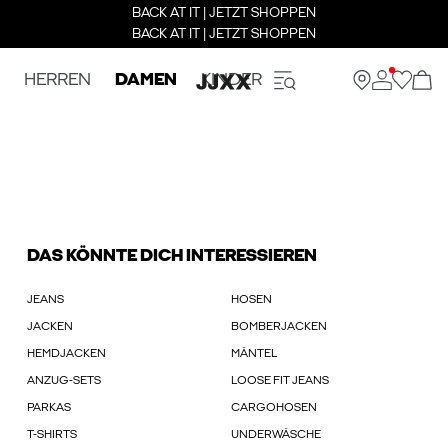
BACK AT IT | JETZT SHOPPEN
BACK AT IT | JETZT SHOPPEN
HERREN
DAMEN
KINDER
DAS KÖNNTE DICH INTERESSIEREN
JEANS
HOSEN
JACKEN
BOMBERJACKEN
HEMDJACKEN
MÄNTEL
ANZUG-SETS
LOOSE FIT JEANS
PARKAS
CARGOHOSEN
T-SHIRTS
UNDERWÄSCHE