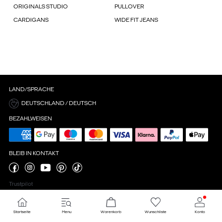
ORIGINALS STUDIO
PULLOVER
CARDIGANS
WIDE FIT JEANS
LAND/SPRACHE
DEUTSCHLAND / DEUTSCH
BEZAHLWEISEN
BLEIB IN KONTAKT
Trustpilot
Startseite
Menu
Warenkorb
Wunschliste
Konto
Cookie-Einstellungen