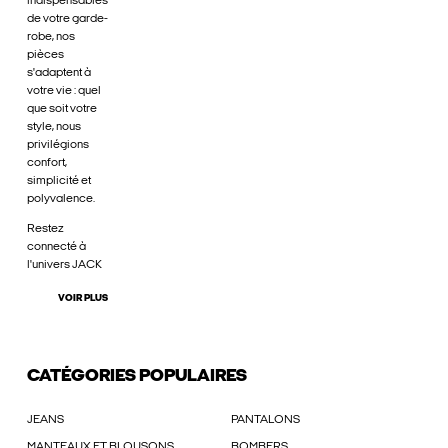
indispensables
de votre garde-
robe, nos
pièces
s'adaptent à
votre vie : quel
que soit votre
style, nous
privilégions
confort,
simplicité et
polyvalence.
Restez
connecté à
l'univers JACK
VOIR PLUS
CATÉGORIES POPULAIRES
JEANS
PANTALONS
MANTEAUX ET BLOUSONS
BOMBERS