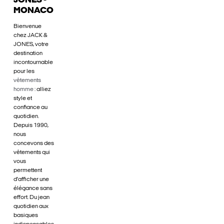
JONES -
MONACO
Bienvenue
chez JACK &
JONES, votre
destination
incontournable
pour les
vêtements
homme
: alliez
style et
confiance au
quotidien.
Depuis 1990,
nous
concevons des
vêtements qui
vous
permettent
d'afficher une
élégance sans
effort. Du jean
quotidien aux
basiques