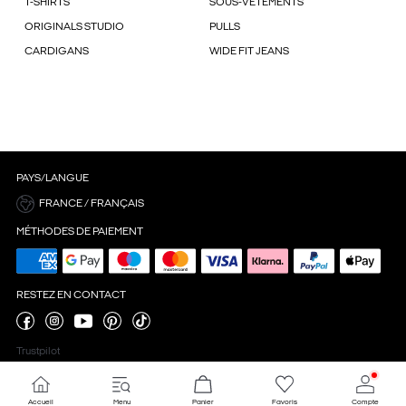
T-SHIRTS
SOUS-VÊTEMENTS
ORIGINALS STUDIO
PULLS
CARDIGANS
WIDE FIT JEANS
PAYS/LANGUE
FRANCE / FRANÇAIS
MÉTHODES DE PAIEMENT
RESTEZ EN CONTACT
Trustpilot
Accueil
Menu
Panier
Favoris
Compte
Paramètres des cookies