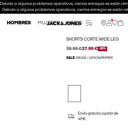
Debido a algunos problemas operativos, ciertas entregas se están retra
Debido a algunos problemas operativos, ciertas entregas se están ret
HOMBRES
MUJERES
NIÑOS
SHORTS CORTE WIDE LEG
39.99 €
27.99 €
-30%
SALE:
BEIGE / LEMONPEPPER
Envío gratuito a partir de
40 €