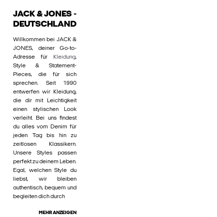
JACK & JONES -
DEUTSCHLAND
Willkommen bei JACK &
JONES, deiner Go-to-
Adresse für
Kleidung
,
Style & Statement-
Pieces, die für sich
sprechen. Seit 1990
entwerfen wir Kleidung,
die dir mit Leichtigkeit
einen stylischen Look
verleiht. Bei uns findest
du alles vom Denim für
jeden Tag bis hin zu
zeitlosen Klassikern.
Unsere Styles passen
perfekt zu deinem Leben.
Egal, welchen Style du
liebst, wir bleiben
authentisch, bequem und
begleiten dich durch
MEHR ANZEIGEN