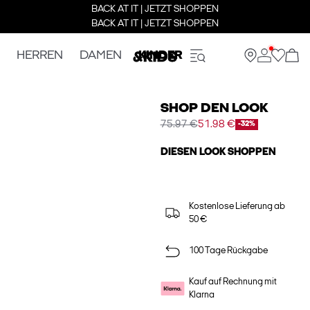
BACK AT IT | JETZT SHOPPEN
BACK AT IT | JETZT SHOPPEN
HERREN
DAMEN
KINDER
SHOP DEN LOOK
75.97 €
51.98 €
-32%
DIESEN LOOK SHOPPEN
Kostenlose Lieferung ab
50 €
100 Tage Rückgabe
Kauf auf Rechnung mit
Klarna