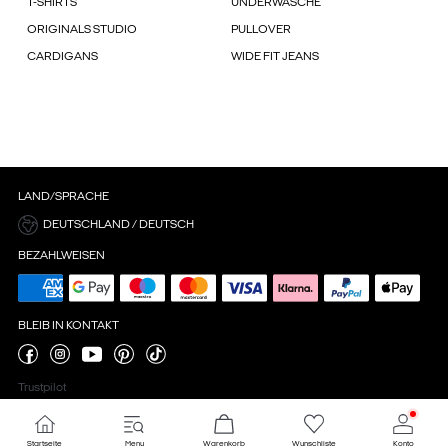
T-SHIRTS
UNDERWÄSCHE
ORIGINALS STUDIO
PULLOVER
CARDIGANS
WIDE FIT JEANS
LAND/SPRACHE
DEUTSCHLAND / DEUTSCH
BEZAHLWEISEN
BLEIB IN KONTAKT
Trustpilot
Startseite
Menu
Warenkorb
Wunschliste
Konto
Cookie-Einstellungen